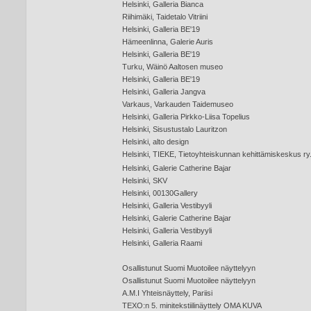
Helsinki, Galleria Bianca
Riihimäki, Taidetalo Vitriini
Helsinki, Galleria BE'19
Hämeenlinna, Galerie Auris
Helsinki, Galleria BE'19
Turku, Wäinö Aaltosen museo
Helsinki, Galleria BE'19
Helsinki, Galleria Jangva
Varkaus, Varkauden Taidemuseo
Helsinki, Galleria Pirkko-Liisa Topelius
Helsinki, Sisustustalo Lauritzon
Helsinki, alto design
Helsinki, TIEKE, Tietoyhteiskunnan kehittämiskeskus ry
Helsinki, Galerie Catherine Bajar
Helsinki, SKV
Helsinki, 00130Gallery
Helsinki, Galleria Vestibyyli
Helsinki, Galerie Catherine Bajar
Helsinki, Galleria Vestibyyli
Helsinki, Galleria Raami
Osallistunut Suomi Muotoilee näyttelyyn
Osallistunut Suomi Muotoilee näyttelyyn
A.M.I Yhteisnäyttely, Pariisi
TEXO:n 5. minitekstiilinäyttely OMA KUVA