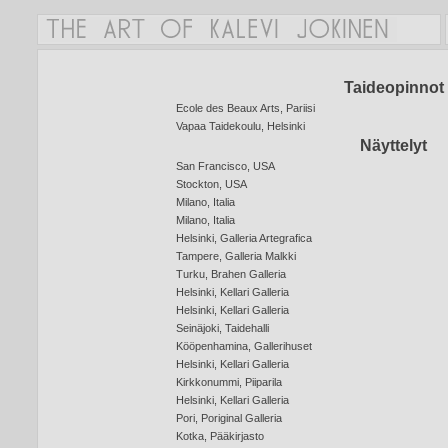
Taideopinnot
Ecole des Beaux Arts, Pariisi
Vapaa Taidekoulu, Helsinki
Näyttelyt
San Francisco, USA
Stockton, USA
Milano, Italia
Milano, Italia
Helsinki, Galleria Artegrafica
Tampere, Galleria Malkki
Turku, Brahen Galleria
Helsinki, Kellari Galleria
Helsinki, Kellari Galleria
Seinäjoki, Taidehalli
Kööpenhamina, Gallerihuset
Helsinki, Kellari Galleria
Kirkkonummi, Piiparila
Helsinki, Kellari Galleria
Pori, Poriginal Galleria
Kotka, Pääkirjasto