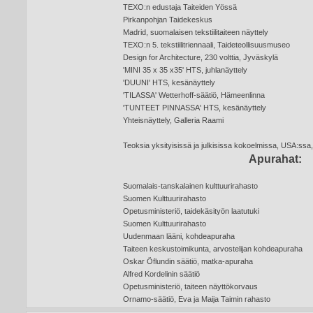
TEXO:n edustaja Taiteiden Yössä
Pirkanpohjan Taidekeskus
Madrid, suomalaisen tekstiilitaiteen näyttely
TEXO:n 5. tekstiilitriennaali, Taideteollisuusmuseo
Design for Architecture, 230 volttia, Jyväskylä
'MINI 35 x 35 x35' HTS, juhlanäyttely
'DUUNI' HTS, kesänäyttely
'TILASSA' Wetterhoff-säätiö, Hämeenlinna
'TUNTEET PINNASSA' HTS, kesänäyttely
Yhteisnäyttely, Galleria Raami
Teoksia yksityisissä ja julkisissa kokoelmissa, USA:ssa
Apurahat:
Suomalais-tanskalainen kulttuurirahasto
Suomen Kulttuurirahasto
Opetusministeriö, taidekäsityön laatutuki
Suomen Kulttuurirahasto
Uudenmaan lääni, kohdeapuraha
Taiteen keskustoimikunta, arvostelijan kohdeapuraha
Oskar Öflundin säätiö, matka-apuraha
Alfred Kordelinin säätiö
Opetusministeriö, taiteen näyttökorvaus
Ornamo-säätiö, Eva ja Maija Taimin rahasto